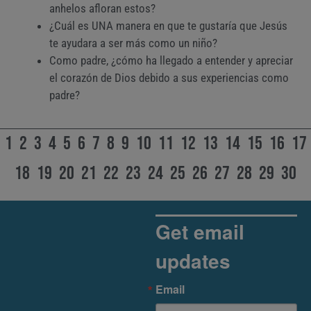
anhelos afloran estos?
¿Cuál es UNA manera en que te gustaría que Jesús
te ayudara a ser más como un niño?
Como padre, ¿cómo ha llegado a entender y apreciar
el corazón de Dios debido a sus experiencias como
padre?
1
2
3
4
5
6
7
8
9
10
11
12
13
14
15
16
17
18
19
20
21
22
23
24
25
26
27
28
29
30
Get email
updates
Email