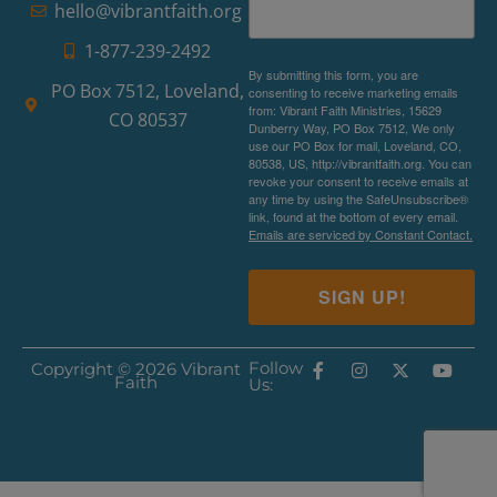
hello@vibrantfaith.org
1-877-239-2492
By submitting this form, you are
PO Box 7512, Loveland,
consenting to receive marketing emails
from: Vibrant Faith Ministries, 15629
CO 80537
Dunberry Way, PO Box 7512, We only
use our PO Box for mail, Loveland, CO,
80538, US, http://vibrantfaith.org. You can
revoke your consent to receive emails at
any time by using the SafeUnsubscribe®
link, found at the bottom of every email.
Emails are serviced by Constant Contact.
SIGN UP!
Follow
Copyright © 2026 Vibrant
Faith
Us: