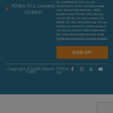
By submitting this form, you are
PO Box 7512, Loveland,
consenting to receive marketing emails
from: Vibrant Faith Ministries, 15629
CO 80537
Dunberry Way, PO Box 7512, We only
use our PO Box for mail, Loveland, CO,
80538, US, http://vibrantfaith.org. You can
revoke your consent to receive emails at
any time by using the SafeUnsubscribe®
link, found at the bottom of every email.
Emails are serviced by Constant Contact.
SIGN UP!
Follow
Copyright © 2026 Vibrant
Faith
Us: