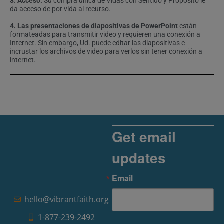
3. Acceso:
Su compra única de Vidas con Sentido y Propósito le
da acceso de por vida al recurso.
4. Las presentaciones de diapositivas de PowerPoint
están
formateadas para transmitir video y requieren una conexión a
Internet. Sin embargo, Ud. puede editar las diapositivas e
incrustar los archivos de video para verlos sin tener conexión a
internet.
Get email
updates
Email
hello@vibrantfaith.org
1-877-239-2492