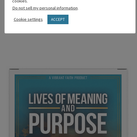
cookies.
Do not sell my personal information
.
Gráficos Promocionales
Cookie settings
ACCEPT
Una variedad de gráficos, tanto en estilo como
en tamaño, para usar mientras promociona.